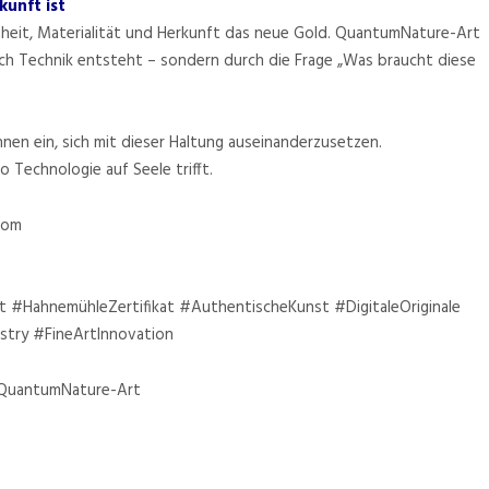
unft ist
htheit, Materialität und Herkunft das neue Gold. QuantumNature-Art
rch Technik entsteht – sondern durch die Frage „Was braucht diese
innen ein, sich mit dieser Haltung auseinanderzusetzen.
Technologie auf Seele trifft.
com
#HahnemühleZertifikat #AuthentischeKunst #DigitaleOriginale
try #FineArtInnovation
 QuantumNature-Art