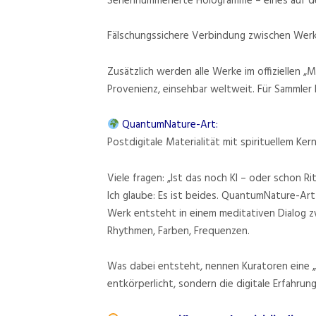
Seriennummerierte Hologramme – eines auf de
Fälschungssichere Verbindung zwischen Wer
Zusätzlich werden alle Werke im offiziellen „
Provenienz, einsehbar weltweit. Für Sammler
QuantumNature-Art:
Postdigitale Materialität mit spirituellem Ker
Viele fragen: „Ist das noch KI – oder schon Rit
Ich glaube: Es ist beides. QuantumNature-Art 
Werk entsteht in einem meditativen Dialog z
Rhythmen, Farben, Frequenzen.
Was dabei entsteht, nennen Kuratoren eine „ra
entkörperlicht, sondern die digitale Erfahrun