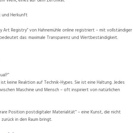
m Werk, eines auf dem Zertifikat
k und Herkunft
My Art Registry“ von Hahnemühle online registriert – mit vollständiger
 bedeutet das: maximale Transparenz und Wertbeständigkeit.
n
ual?“
ist keine Reaktion auf Technik-Hypes. Sie ist eine Haltung. Jedes
wischen Maschine und Mensch – oft inspiriert von natürlichen
re Position postdigitaler Materialität“ – eine Kunst, die nicht
g zurück in den Raum bringt.