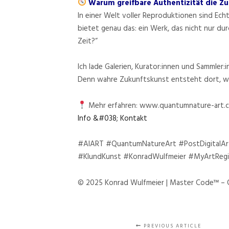
Warum greifbare Authentizität die Zuk
In einer Welt voller Reproduktionen sind Ec
bietet genau das: ein Werk, das nicht nur du
Zeit?“
Ich lade Galerien, Kurator:innen und Sammler:
Denn wahre Zukunftskunst entsteht dort, wo 
Mehr erfahren: www.quantumnature-art.
Info &#038; Kontakt
#AIART #QuantumNatureArt #PostDigitalArt 
#KIundKunst #KonradWulfmeier #MyArtRegis
© 2025 Konrad Wulfmeier | Master Code™ –
PREVIOUS ARTICLE